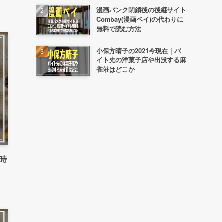
漫画バンク閉鎖後の後継サイト
Combay(漫画ベイ)の代わりに
無料で読む方法
小保方晴子の2021今現在｜バ
イト先の洋菓子店や出没する麻
雀荘はどこか
時