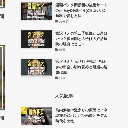
漫画バンク閉鎖後の後継サイト
Combay(漫画ベイ)の代わりに
間
無料で読む方法
未分類
宮沢りえの第二子妊娠と出産は
いつ？森田剛との子供の妊活病
院の場所はどこ？
俳優
宮沢りえと元旦那･中津ひろゆ
きの出会い馴れ初めと離婚の理
由/原因
俳優
人気記事
箭内夢菜の激太りの原因は？今
現在の顔パンパン画像とモデル
間
時代を比較