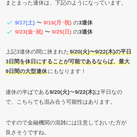
まとまった連休は、下記のようになっています。
9/17(土)
〜
9/19(月･祝)
の
3連休
9/23(金･祝)
〜
9/25(日)
の
3連休
上記3連休の間に挟まれた
9/20(火)〜9/22(木)の平日
3日間を休日にすることが可能であるならば、最大
9日間の大型連休
にもなります！
連休の半ばである
9/20(火)
〜
9/22(木)
は平日なの
で、こちらでも混み合う可能性はあります。
ですので金融機関の混雑には注意しておいた方が
良さそうですね。