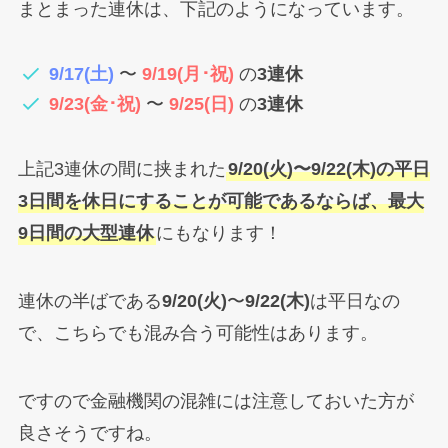
まとまった連休は、下記のようになっています。
9/17(土)
〜
9/19(月･祝)
の
3連休
9/23(金･祝)
〜
9/25(日)
の
3連休
上記3連休の間に挟まれた
9/20(火)〜9/22(木)の平日
3日間を休日にすることが可能であるならば、最大
9日間の大型連休
にもなります！
連休の半ばである
9/20(火)
〜
9/22(木)
は平日なの
で、こちらでも混み合う可能性はあります。
ですので金融機関の混雑には注意しておいた方が
良さそうですね。