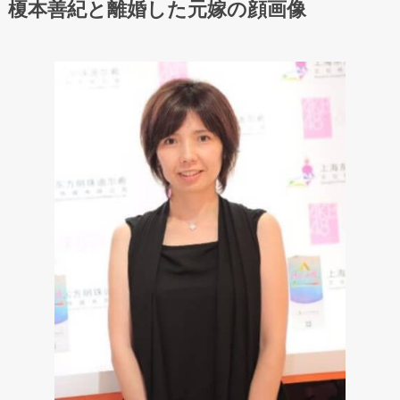
榎本善紀と離婚した元嫁の顔画像