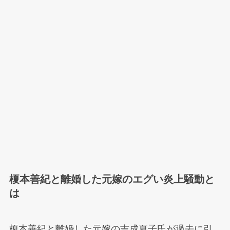
榎本善紀と離婚した元嫁のエグい炎上騒動と
は
榎本善紀と離婚した元嫁の吉成夏子氏が過去に引