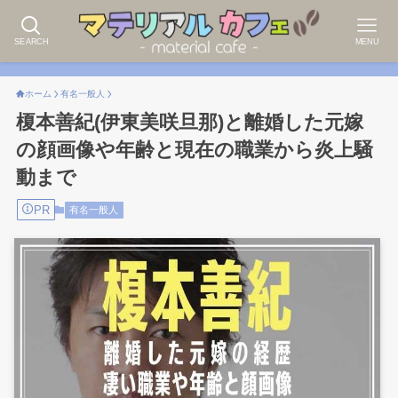
SEARCH
MENU
ホーム
有名一般人
榎本善紀(伊東美咲旦那)と離婚した元嫁
の顔画像や年齢と現在の職業から炎上騒
動まで
PR
有名一般人