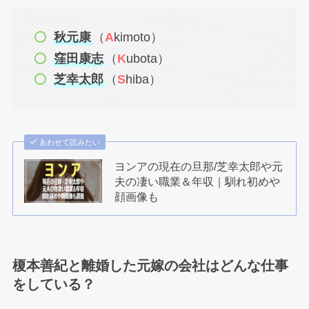
秋元康
（
A
kimoto）
窪田康志
（
K
ubota）
芝幸太郎
（
S
hiba）
あわせて読みたい
ヨンアの現在の旦那/芝幸太郎や元
夫の凄い職業＆年収｜馴れ初めや
顔画像も
榎本善紀と離婚した元嫁の会社はどんな仕事
をしている？