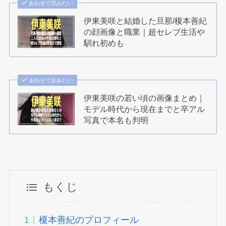
あわせて読みたい
伊東美咲と結婚した旦那/榎本善紀
の顔画像と職業｜超セレブ生活や
馴れ初めも
あわせて読みたい
伊東美咲の若い頃の画像まとめ｜
モデル時代から現在までと卒アル
写真で本名も判明
もくじ
榎本善紀のプロフィール