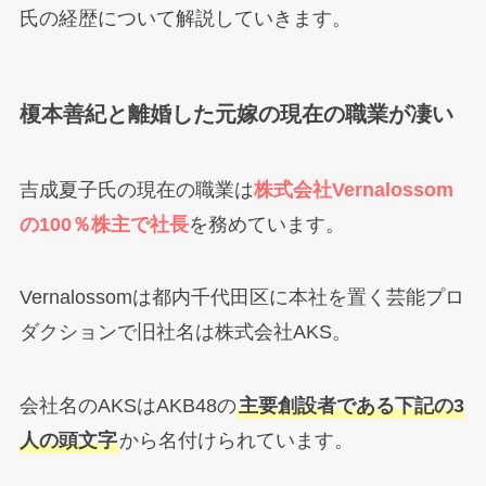
氏の経歴について解説していきます。
榎本善紀と離婚した元嫁の現在の職業が凄い
吉成夏子氏の現在の職業は
株式会社Vernalossom
の100％株主で社長
を務めています。
Vernalossomは都内千代田区に本社を置く芸能プロ
ダクションで旧社名は株式会社AKS。
会社名のAKSはAKB48の
主要創設者である下記の3
人の頭文字
から名付けられています。