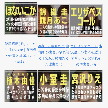
飯島拓也(ほないこか
錦織圭と観月あこ(山
エリザベスコール(小
旦那)の経歴｜顔画像
内舞)の出会い馴れ初
沢健二の妻)の経歴｜
や仕事と所属バンド
め｜父親が結婚認め
オザケンとの馴れ初
情報も
た理由とは
めや出会いも