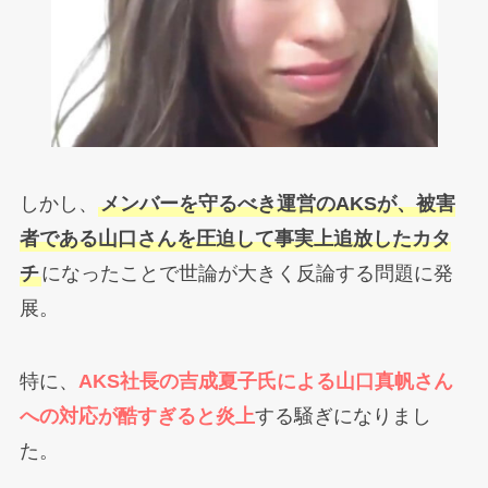
しかし、
メンバーを守るべき運営のAKSが、被害
者である山口さんを圧迫して事実上追放したカタ
チ
になったことで世論が大きく反論する問題に発
展。
特に、
AKS社長の吉成夏子氏による山口真帆さん
への対応が酷すぎると炎上
する騒ぎになりまし
た。