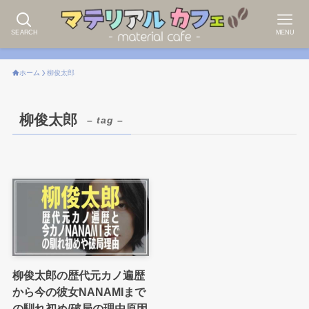
SEARCH
MENU
ホーム
柳俊太郎
柳俊太郎
– tag –
柳俊太郎の歴代元カノ遍歴
から今の彼女NANAMIまで
の馴れ初め/破局の理由原因