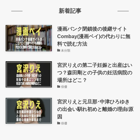
新着記事
漫画バンク閉鎖後の後継サイト
Combay(漫画ベイ)の代わりに無
料で読む方法
未分類
宮沢りえの第二子妊娠と出産はい
つ？森田剛との子供の妊活病院の
場所はどこ？
俳優
宮沢りえと元旦那･中津ひろゆき
の出会い馴れ初めと離婚の理由/原
因
俳優