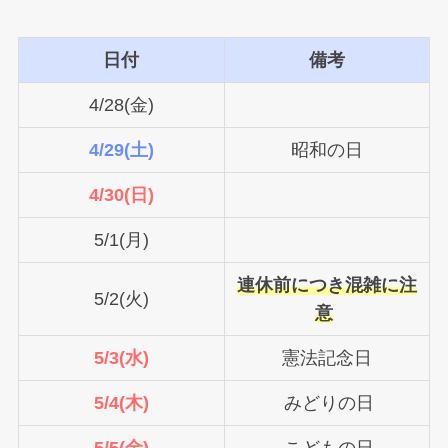
日付
備考
4/28(金)
4/29(土)
昭和の日
4/30(日)
5/1(月)
連休前につき混雑に注
5/2(火)
意
5/3(水)
憲法記念日
5/4(木)
みどりの日
5/5(金)
こどもの日