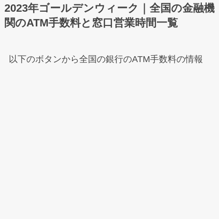
2023年ゴールデンウィーク｜全国の金融機
関のATM手数料と窓口営業時間一覧
以下のボタンから全国の銀行のATM手数料の情報
を閲覧＆確認できます。
メニュー
ホーム
検索
もくじ
トップへ
【全国まとめ一覧】2023年ゴールデンウ
ィーク｜各金融機関窓口の営業日/営業時
間/ATM手数料