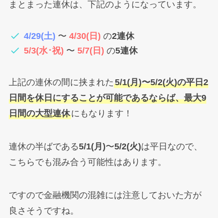
まとまった連休は、下記のようになっています。
4/29(土)
〜
4/30(日)
の
2連休
5/3(水･祝)
〜
5/7(日)
の
5連休
上記の連休の間に挟まれた
5/1(月)〜5/2(火)の平日2
日間を休日にすることが可能であるならば、最大9
日間の大型連休
にもなります！
連休の半ばである
5/1(月)
〜
5/2(火)
は平日なので、
こちらでも混み合う可能性はあります。
ですので金融機関の混雑には注意しておいた方が
良さそうですね。