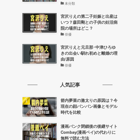
未分類
宮沢りえの第二子妊娠と出産は
いつ？森田剛との子供の妊活病
院の場所はどこ？
俳優
宮沢りえと元旦那･中津ひろゆ
め
きの出会い馴れ初めと離婚の理
由/原因
俳優
人気記事
箭内夢菜の激太りの原因は？今
現在の顔パンパン画像とモデル
時代を比較
漫画バンク閉鎖後の後継サイト
Combay(漫画ベイ)の代わりに
無料で読む方法