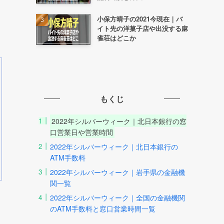
小保方晴子の2021今現在｜バ
イト先の洋菓子店や出没する麻
雀荘はどこか