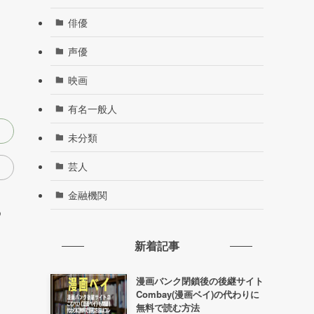
俳優
声優
映画
有名一般人
未分類
芸人
金融機関
新着記事
漫画バンク閉鎖後の後継サイト
Combay(漫画ベイ)の代わりに
無料で読む方法