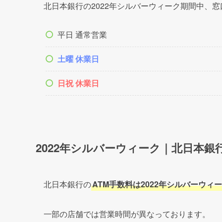
銀行窓口にご用事の方は、連休前にあらかじめ済
まとまった連休は、下記のようになっています。
9/17(土)
〜
9/19(月･祝)
の
3連休
9/23(金･祝)
〜
9/25(日)
の
3連休
上記3連休の間に挟まれた
9/20(火)〜9/22(
型連休
にもなります！
連休の半ばである
9/20(火)
〜
9/22(木)
は平日なので
ですので金融機関の混雑には注意しておいた方が