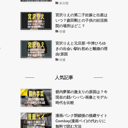
未分類
宮沢りえの第二子妊娠と出産は
いつ？森田剛との子供の妊活病
院の場所はどこ？
俳優
宮沢りえと元旦那･中津ひろゆ
め
きの出会い馴れ初めと離婚の理
由/原因
俳優
人気記事
箭内夢菜の激太りの原因は？今
現在の顔パンパン画像とモデル
時代を比較
漫画バンク閉鎖後の後継サイト
Combay(漫画ベイ)の代わりに
無料で読む方法