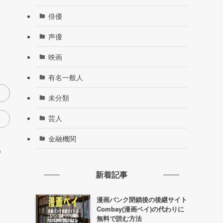
俳優
声優
映画
有名一般人
未分類
芸人
金融機関
新着記事
漫画バンク閉鎖後の後継サイト
Combay(漫画ベイ)の代わりに
無料で読む方法