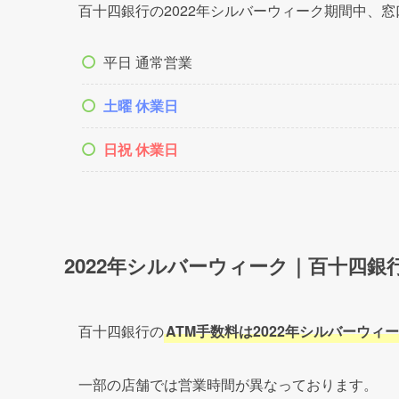
銀行窓口にご用事の方は、連休前にあらかじめ済
まとまった連休は、下記のようになっています。
9/17(土)
〜
9/19(月･祝)
の
3連休
9/23(金･祝)
〜
9/25(日)
の
3連休
上記3連休の間に挟まれた
9/20(火)〜9/22(
型連休
にもなります！
連休の半ばである
9/20(火)
〜
9/22(木)
は平日なので
ですので金融機関の混雑には注意しておいた方が