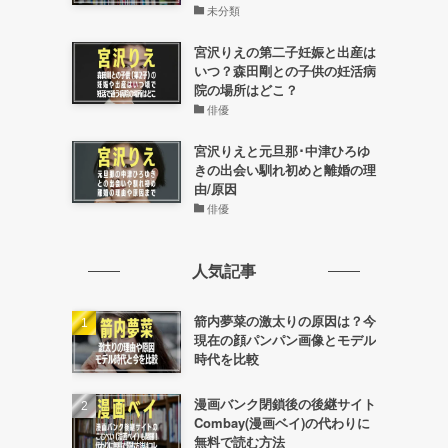
未分類
宮沢りえの第二子妊娠と出産は
いつ？森田剛との子供の妊活病
院の場所はどこ？
俳優
宮沢りえと元旦那･中津ひろゆ
め
きの出会い馴れ初めと離婚の理
由/原因
俳優
人気記事
箭内夢菜の激太りの原因は？今
現在の顔パンパン画像とモデル
時代を比較
漫画バンク閉鎖後の後継サイト
Combay(漫画ベイ)の代わりに
無料で読む方法